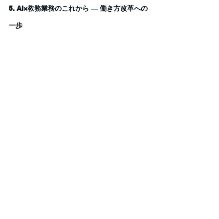
5. AI×教務業務のこれから ― 働き方改革への
一歩