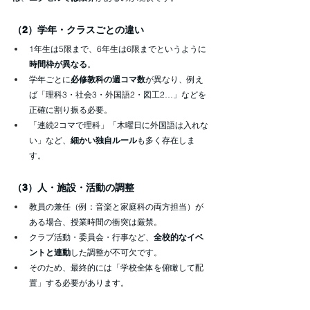
（2）学年・クラスごとの違い
1年生は5限まで、6年生は6限までというように
時間枠が異なる
。
学年ごとに
必修教科の週コマ数
が異なり、例え
ば「理科3・社会3・外国語2・図工2…」などを
正確に割り振る必要。
「連続2コマで理科」「木曜日に外国語は入れな
い」など、
細かい独自ルール
も多く存在しま
す。
（3）人・施設・活動の調整
教員の兼任（例：音楽と家庭科の両方担当）が
ある場合、授業時間の衝突は厳禁。
クラブ活動・委員会・行事など、
全校的なイベ
ントと連動
した調整が不可欠です。
そのため、最終的には「学校全体を俯瞰して配
置」する必要があります。