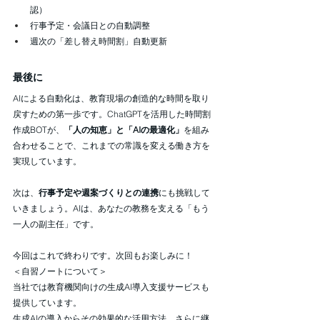
認）
行事予定・会議日との自動調整
週次の「差し替え時間割」自動更新
最後に
AIによる自動化は、教育現場の創造的な時間を取り
戻すための第一歩です。ChatGPTを活用した時間割
作成BOTが、
「人の知恵」と「AIの最適化」
を組み
合わせることで、これまでの常識を変える働き方を
実現しています。
次は、
行事予定や週案づくりとの連携
にも挑戦して
いきましょう。AIは、あなたの教務を支える「もう
一人の副主任」です。
今回はこれで終わりです。次回もお楽しみに！
＜自習ノートについて＞
当社では教育機関向けの生成AI導入支援サービスも
提供しています。
生成AIの導入からその効果的な活用方法、さらに継