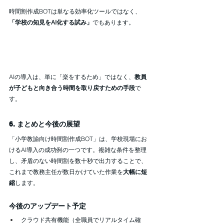
時間割作成BOTは単なる効率化ツールではなく、
「学校の知見をAI化する試み」
でもあります。
AIの導入は、単に「楽をするため」ではなく、
教員
が子どもと向き合う時間を取り戻すための手段
で
す。
6. まとめと今後の展望
「小学教諭向け時間割作成BOT」は、学校現場にお
けるAI導入の成功例の一つです。複雑な条件を整理
し、矛盾のない時間割を数十秒で出力することで、
これまで教務主任が数日かけていた作業を
大幅に短
縮
します。
今後のアップデート予定
クラウド共有機能（全職員でリアルタイム確