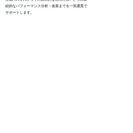
続的なパフォーマンス分析・改善までを一気通貫で
サポートします。
最近開催した生成AI導入セミナーでも、多くの教育
現場の方々からご好評いただきました。これからの
AI活用にご興味のある方は、ぜひ
こちらのリンク
よ
りお問合せください。
自習ノートのサービスについての詳細や、お問い合
わせは
こちら
のリンクからどうぞ。
それでは、また次回の記事でお会いしましょう！
教育DX
ChatGPT
働き方改革
AI教育
教育現場
教育改革
小学校
教育AI
学校ICT
校務支援
教師支援