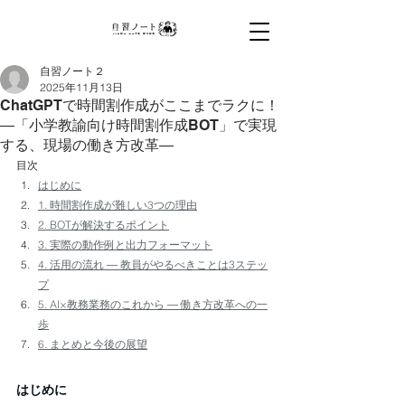
高校生採用広告・学生向けプロモーション・学
校配布ノート・商品サンプリング・保護者向け
DM・メール広告配信・出前授業で若年層・フ
ァミリー層に確実にリーチ。教員向け生成AI研
自習ノート２
修AI導入支援で学校DXを支援。全国5万校・
2025年11月13日
600社以上の導入実績。
ChatGPTで時間割作成がここまでラクに！
―「小学教諭向け時間割作成BOT」で実現
する、現場の働き方改革―
目次
はじめに
1. 時間割作成が難しい3つの理由
2. BOTが解決するポイント
3. 実際の動作例と出力フォーマット
4. 活用の流れ ― 教員がやるべきことは3ステッ
プ
5. AI×教務業務のこれから ― 働き方改革への一
歩
6. まとめと今後の展望
はじめに