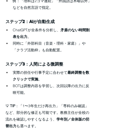
例：「理科は2コマ連続」「外国語は木曜以外」
などを自然言語で指定。
ステップ2：AIが自動生成
ChatGPTが全条件を分析し、
矛盾のない時間割
表を出力
。
同時に「外部科目（音楽・理科・家庭）」や
「クラブ活動枠」も自動配置。
ステップ3：人間による微調整
実際の担任や行事予定に合わせて
最終調整を数
クリックで実施
。
BOTは調整内容を学習し、次回以降の出力に反
映可能。
💡 
TIP
：「1〜3年生だけ再出力」「専科のみ確認」
など、部分的な修正も可能です。教務主任が全校の
流れを確認しやすくなるよう、
学年別／全体版の切
替出力
も選べます。