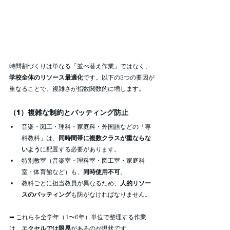
時間割づくりは単なる「並べ替え作業」ではなく、
学校全体のリソース最適化
です。以下の3つの要因が
重なることで、複雑さが指数関数的に増します。
（1）複雑な制約とバッティング防止
音楽・図工・理科・家庭科・外国語などの「専
科教科」は、
同時間帯に複数クラスが重ならな
いよう
に配置する必要があります。
特別教室（音楽室・理科室・図工室・家庭科
室・体育館など）も、
同時使用不可
。
教科ごとに担当教員が異なるため、
人的リソー
スのバッティング
も防がなければなりません。
➡ これらを全学年（1〜6年）単位で整理する作業
は、
エクセルでは限界
があるのが現状です。