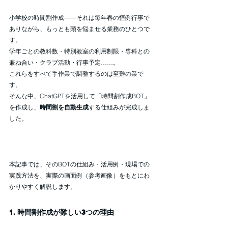
小学校の時間割作成――それは毎年春の恒例行事で
ありながら、もっとも頭を悩ませる業務のひとつで
す。
学年ごとの教科数・特別教室の利用制限・専科との
兼ね合い・クラブ活動・行事予定……。
これらをすべて手作業で調整するのは至難の業で
す。
そんな中、ChatGPTを活用して「時間割作成BOT」
を作成し、
時間割を自動生成
する仕組みが完成しま
した。
本記事では、そのBOTの仕組み・活用例・現場での
実践方法を、実際の画面例（参考画像）をもとにわ
かりやすく解説します。
1. 時間割作成が難しい3つの理由