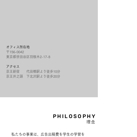
資本金
1,000,000円
所在地
東京都世田谷区羽根木2-17-8
事業内容
メディア運営事業
教育機関向け自習ノートの提供
学校及び園を対象に広告入り無料ノート「自習ノート」の提供。
自習ノートアプリの開発と運用
家庭向け（個人）に広告入り無料ノート「自習ノート」の提供。
オフィス所在地
​
プロモーション事業
学校及び園を対象とした、サンプリング・調理実習・出前授業
〒156-0042
などの企業向けプロモーション支援事業
​東京都世田谷区羽根木2-17-8
コンサルティング事業
教育機関への営業プロセス、ビジネススキーム、業務プロセスの
アクセス
支援など
京王新宿 代田橋駅より徒歩10分
AI導入コンサルティング事業
京王井之頭 下北沢駅より徒歩20分
​
学校及び教員向けにChatGPTの導入支援や研修などを支援する
PHILOSOPHY
理念
私たちの事業は、広告出稿費を学生の学習を