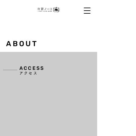
高校生採用広告・学生向けプロモーション・学
校配布ノート・商品サンプリング・保護者向け
DM・メール広告配信・出前授業で若年層・フ
ァミリー層に確実にリーチ。教員向け生成AI研
修AI導入支援で学校DXを支援。全国5万校・
600社以上の導入実績。
ABOUT
PROFILE
会社概要
ACCESS
アクセス
会社名
株式会社自習ノート
設立日
2019年1月29日