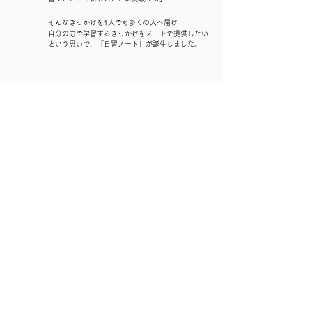
そんなきっかけを1人でも多くの人へ届け
自分の力で学習するきっかけをノートで提供したい
という思いで、
「自習ノート」が誕生しました。
CONTACT
〒156-0042
​東京都世田谷区羽根木2-17-8