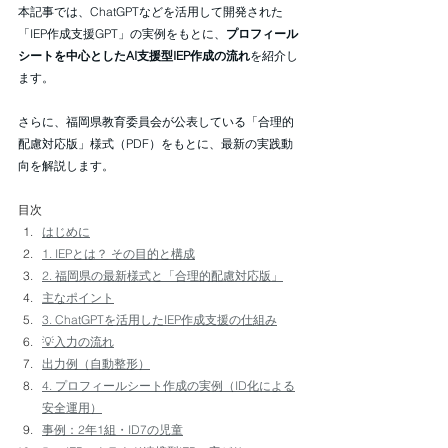
本記事では、ChatGPTなどを活用して開発された
「IEP作成支援GPT」の実例をもとに、
プロフィール
シートを中心としたAI支援型IEP作成の流れ
を紹介し
ます。
さらに、福岡県教育委員会が公表している「合理的
配慮対応版」様式（PDF）をもとに、最新の実践動
向を解説します。
目次
はじめに
1. IEPとは？ その目的と構成
2. 福岡県の最新様式と「合理的配慮対応版」
主なポイント
3. ChatGPTを活用したIEP作成支援の仕組み
💡入力の流れ
出力例（自動整形）
4. プロフィールシート作成の実例（ID化による
安全運用）
事例：2年1組・ID7の児童