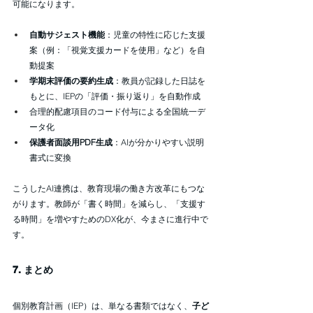
可能になります。
自動サジェスト機能
：児童の特性に応じた支援
案（例：「視覚支援カードを使用」など）を自
動提案
学期末評価の要約生成
：教員が記録した日誌を
もとに、IEPの「評価・振り返り」を自動作成
合理的配慮項目のコード付与による全国統一デ
ータ化
保護者面談用PDF生成
：AIが分かりやすい説明
書式に変換
こうしたAI連携は、教育現場の働き方改革にもつな
がります。教師が「書く時間」を減らし、「支援す
る時間」を増やすためのDX化が、今まさに進行中で
す。
7. まとめ
個別教育計画（IEP）は、単なる書類ではなく、
子ど