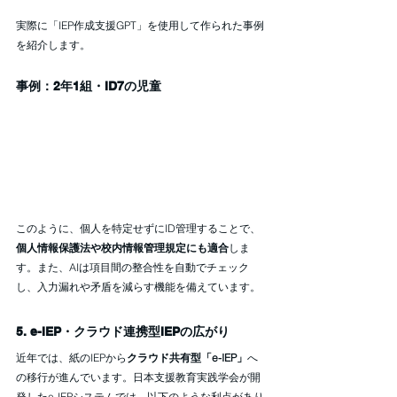
実際に「IEP作成支援GPT」を使用して作られた事例
を紹介します。
事例：2年1組・ID7の児童
このように、個人を特定せずにID管理することで、
個人情報保護法や校内情報管理規定にも適合
しま
す。また、AIは項目間の整合性を自動でチェック
し、入力漏れや矛盾を減らす機能を備えています。
5. e-IEP・クラウド連携型IEPの広がり
近年では、紙のIEPから
クラウド共有型「e-IEP」
へ
の移行が進んでいます。日本支援教育実践学会が開
発したe-IEPシステムでは、以下のような利点があり