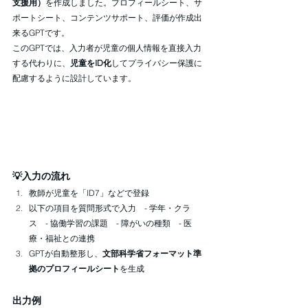
支援用）
を作成しました。プロフィールシート、サ
ポートシート、コンテンツサポート、評価が作成出
来るGPTです。
このGPTでは、入力者が児童の個人情報を直接入力
する代わりに、
児童をID化
してプライバシー保護に
配慮するように設計しています。
💡入力の流れ
教師が児童を「ID7」などで登録
以下の項目を質問形式で入力　- 学年・クラ
ス　- 協働学習の課題　- 障がいの種類　- 医
療・福祉との連携
GPTが自動整形し、
文部科学省フォーマット準
拠のプロフィールシート
を生成
出力例