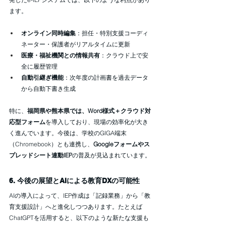
ます。
オンライン同時編集
：担任・特別支援コーディ
ネーター・保護者がリアルタイムに更新
医療・福祉機関との情報共有
：クラウド上で安
全に履歴管理
自動引継ぎ機能
：次年度の計画書を過去データ
から自動下書き生成
特に、
福岡県や熊本県では、Word様式＋クラウド対
応型フォーム
を導入しており、現場の効率化が大き
く進んでいます。今後は、学校のGIGA端末
（Chromebook）とも連携し、
Googleフォームやス
プレッドシート連動IEP
の普及が見込まれています。
6. 今後の展望とAIによる教育DXの可能性
AIの導入によって、IEP作成は「記録業務」から「教
育支援設計」へと進化しつつあります。たとえば
ChatGPTを活用すると、以下のような新たな支援も