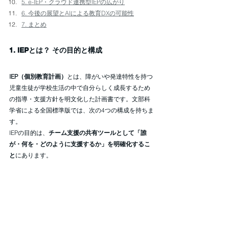
5. e-IEP・クラウド連携型IEPの広がり
6. 今後の展望とAIによる教育DXの可能性
7. まとめ
1. IEPとは？ その目的と構成
IEP（個別教育計画）
とは、障がいや発達特性を持つ
児童生徒が学校生活の中で自分らしく成長するため
の指導・支援方針を明文化した計画書です。文部科
学省による全国標準版では、次の4つの構成を持ちま
す。
IEPの目的は、
チーム支援の共有ツールとして「誰
が・何を・どのように支援するか」を明確化するこ
と
にあります。