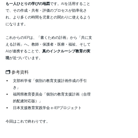
も一人ひとりの学びの地図
です。AIを活用すること
で、その作成・共有・評価のプロセスが効率化さ
れ、より多くの時間を児童との関わりに使えるよう
になります。
これからのIEPは、「書くための計画」から「共に支
える計画」へ。教師・保護者・医療・福祉、そして
AIが連携することで、
真のインクルーシブ教育の実
現
が近づいています。
🗂️ 
参考資料
文部科学省「個別の教育支援計画作成の手引
き」
福岡県教育委員会「個別の教育支援計画（合理
的配慮対応版）」
日本支援教育実践学会 e-IEPプロジェクト
今回はこれで終わりです。
次回もお楽しみに！
＜自習ノートについて＞