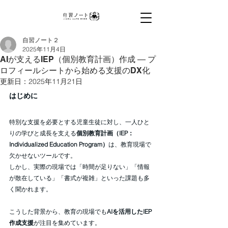
高校生採用広告・学生向けプロモーション・学
校配布ノート・商品サンプリング・保護者向け
DM・メール広告配信・出前授業で若年層・フ
ァミリー層に確実にリーチ。教員向け生成AI研
自習ノート２
修AI導入支援で学校DXを支援。全国5万校・
2025年11月4日
600社以上の導入実績。
AIが支えるIEP（個別教育計画）作成 ― プ
ロフィールシートから始める支援のDX化
更新日：
2025年11月21日
はじめに
特別な支援を必要とする児童生徒に対し、一人ひと
りの学びと成長を支える
個別教育計画（IEP：
Individualized Education Program）
は、教育現場で
欠かせないツールです。
しかし、実際の現場では「時間が足りない」「情報
が散在している」「書式が複雑」といった課題も多
く聞かれます。
こうした背景から、教育の現場でも
AIを活用したIEP
作成支援
が注目を集めています。