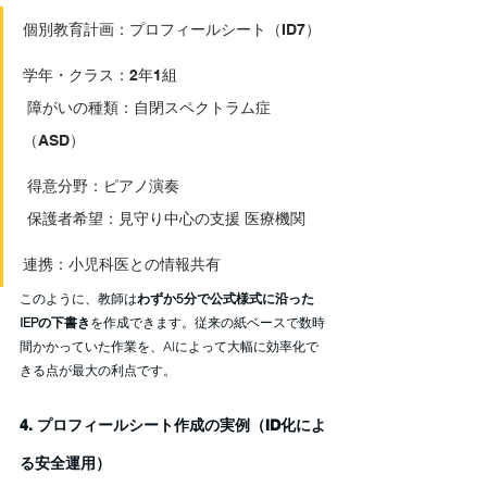
個別教育計画：プロフィールシート（ID7）
学年・クラス：2年1組
 障がいの種類：自閉スペクトラム症
（ASD）
 得意分野：ピアノ演奏
 保護者希望：見守り中心の支援 医療機関
連携：小児科医との情報共有
このように、教師は
わずか5分で公式様式に沿った
IEPの下書き
を作成できます。従来の紙ベースで数時
間かかっていた作業を、AIによって大幅に効率化で
きる点が最大の利点です。
4. プロフィールシート作成の実例（ID化によ
る安全運用）