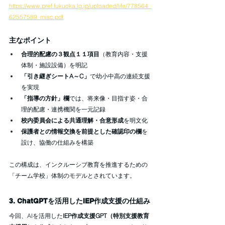
https://www.pref.fukuoka.lg.jp/uploaded/life/778564_
62557589_misc.pdf
主なポイント
合理的配慮の３観点１１項目
（教育内容・支援
体制・施設設備）を明記
「引き継ぎシートA～C」
で幼小中高の連続支援
を実現
「指導の方針」欄
では、将来像・目指す姿・合
理的配慮・連携機関を一元記録
校内委員会による共通理解・合意形成
を明文化
保護者との情報交換を前提とした確認印の欄
を
設け、協働の仕組みを構築
この構成は、インクルーシブ教育を推進するための
「チーム学校」体制のモデルとされています。
3. ChatGPTを活用したIEP作成支援の仕組み
今回、AIを活用した
IEP作成支援GPT（特別支援教育