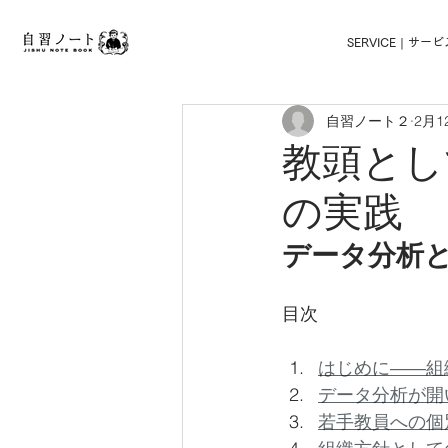
高校生採用広告・学生向けプロモーション・学校配布ノート・商品サンプリング・保護者向けDM・メ
SERVICE | サー
自習ノート２
2月1
教頭とし
の実践
データ分析
目次
はじめに――組
データ分析が開
若手教員への個