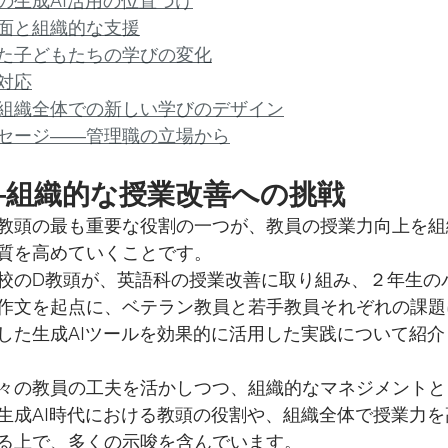
の生成AI活用の位置づけ
面と組織的な支援
た子どもたちの学びの変化
対応
組織全体での新しい学びのデザイン
セージ――管理職の立場から
―組織的な授業改善への挑戦
教頭の最も重要な役割の一つが、教員の授業力向上を組
質を高めていくことです。
校のD教頭が、英語科の授業改善に取り組み、２年生の
作文を起点に、ベテラン教員と若手教員それぞれの課題
した生成AIツールを効果的に活用した実践について紹介
々の教員の工夫を活かしつつ、組織的なマネジメントと
生成AI時代における教頭の役割や、組織全体で授業力
る上で、多くの示唆を含んでいます。