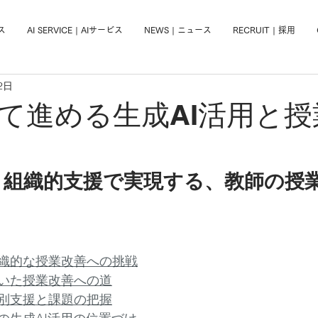
ール広告配信・出前授業で若年層・ファミリー層に確実にリーチ。教員向け生成AI研修AI導入支援で学校DXを支援。全国5万校・600社以上の導入実績。
ビス
AI SERVICE | AIサービス
NEWS | ニュース
RECRUIT | 採用
2日
て進める生成AI活用と授
と組織的支援で実現する、教師の授
織的な授業改善への挑戦
いた授業改善への道
別支援と課題の把握