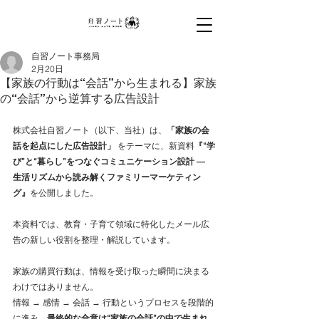
高校生採用広告・学生向けプロモーション・学
校配布ノート・商品サンプリング・保護者向け
DM・メール広告配信・出前授業で若年層・フ
ァミリー層に確実にリーチ。教員向け生成AI研
自習ノート事務局
修AI導入支援で学校DXを支援。全国5万校・
2月20日
600社以上の導入実績。
【家族の行動は“会話”から生まれる】家族
の“会話”から逆算する広告設計
株式会社自習ノート
（以下、当社）は、
「家族の会
話を起点にした広告設計」
 をテーマに、新資料
『“学
び”と“暮らし”をつなぐコミュニケーション設計 ― 
生活リズムから読み解くファミリーマーケティン
グ』
を公開しました。
本資料では、教育・子育て領域に特化したメール広
告の新しい役割を整理・解説しています。
家族の購買行動は、情報を受け取った瞬間に決まる
わけではありません。
情報 → 感情 → 会話 → 行動というプロセスを段階的
に進み、
最終的な合意は“家族の会話”の中で生まれ