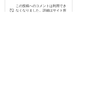
この投稿へのコメントは利用でき
なくなりました。詳細はサイト所
有者にお問い合わせください。
【家族の生活リズムから考える】
これからのファミリーマーケティ
ング
CONTACT
〒156-0042
​東京都世田谷区羽根木2-17-8
PRODUCT
自習ノート
​
自習ノート会員向け
自習ノートアプリ